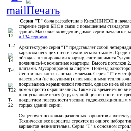
Серия "Т"
была разработана в КиевЗНИИЭП в начале 
старение серии БПС в связи с повышением стандартов
зданий. Массовое возведение домов серии началось в к
и 134 сериями
.
Т-2
Архитектурно серия "Т" представляет собой четырнад
каркасом несущих стен и техническим этажом. Среди 
обладала планировками квартир, считавшимися "улуч
появились4-х комнатные квартиры. Высота потолков 2,
плитами. Мусоропровод за лифтом. Подъезд одностор
T-4
Лестничная клетка - незадымляемая. Серия "Т" имеет 
навесными (не несущими) с повышенными теплоизоли
покрывались керамической плиткой, однако из-за её не
домов просто окрашивались. Также со временем во в
пропускавшие влагу (структурной целостности эти тр
T-
покрытием поверхности трещин гидроизоляционным ма
22
торцах зданий серии.
Существует несколько различных вариантов архитектурно
Технически все варианты строятся из одного набора т
вариантов незначительна. Серия "Т" в основном строи